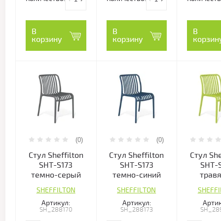
В
В
В
корзину
корзину
корзин
(0)
(0)
Стул Sheffilton
Стул Sheffilton
Стул She
SHT-S173
SHT-S173
SHT-
темно-серый
темно-синий
трав
SHEFFILTON
SHEFFILTON
SHEFF
Артикул:
Артикул:
Артик
SH_288170
SH_288173
SH_28