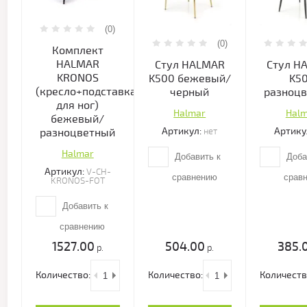
(0)
(0)
Комплект
HALMAR
Стул HALMAR
Стул H
KRONOS
K500 бежевый/
K5
(кресло+подставка
черный
разноц
для ног)
Halmar
Hal
бежевый/
Артикул:
Артику
нет
разноцветный
Halmar
Добавить к
Доба
Артикул:
V-CH-
сравнению
срав
KRONOS-FOT
Добавить к
сравнению
1527.00
504.00
385.
р.
р.
Количество:
Количество:
Количеств