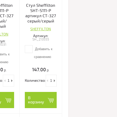
ffilton
Стул Sheffilton
111-P
SHT-S111-P
 СТ-327
артикул СТ-327
ый/
серый/серый
ный
SHEFFILTON
ILTON
Артикул:
SH_213555
ул:
1031
Добавить к
вить к
сравнению
нению
00
147.00
р.
р.
о:
Количество:
В
у
корзину