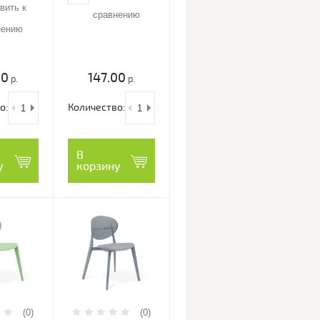
вить к
сравнению
нению
00
147.00
р.
р.
о:
Количество:
В
у
корзину
(0)
(0)