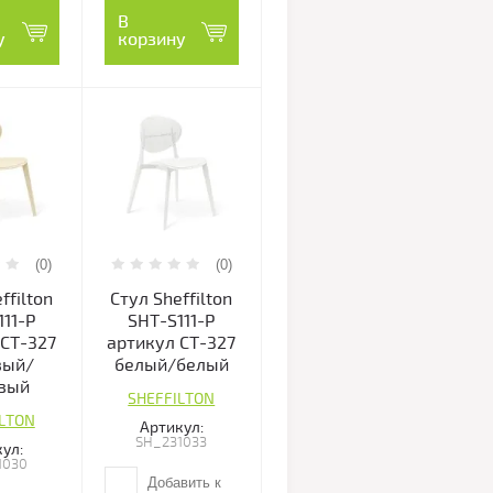
В
у
корзину
(0)
(0)
ffilton
Стул Sheffilton
111-P
SHT-S111-P
 СТ-327
артикул СТ-327
вый/
белый/белый
вый
SHEFFILTON
ILTON
Артикул:
SH_231033
ул:
1030
Добавить к