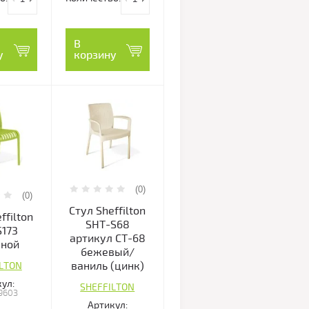
В
у
корзину
(0)
(0)
Стул Sheffilton
ffilton
SHT-S68
S173
артикул СТ-68
яной
бежевый/
ваниль (цинк)
ILTON
ул:
SHEFFILTON
9603
Артикул: