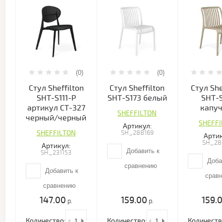
(0)
(0)
Стул Sheffilton
Стул Sheffilton
Стул She
SHT-S111-P
SHT-S173 белый
SHT-
артикул СТ-327
капу
SHEFFILTON
черный/черный
SHEFF
Артикул:
SHEFFILTON
SH_288169
Артик
SH_28
Артикул:
Добавить к
SH_231153
Доба
сравнению
Добавить к
срав
сравнению
147.00
159.00
159.
р.
р.
Количество:
Количество:
Количеств