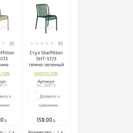
(0)
(0)
ffilton
Стул Sheffilton
S173
SHT-S173
чино
темно-зеленый
ILTON
SHEFFILTON
ул:
Артикул:
8171
SH_288172
вить к
Добавить к
нению
сравнению
00
159.00
р.
р.
о:
Количество: