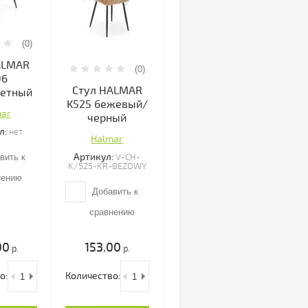
(0)
ALMAR
(0)
06
Стул HALMAR
ветный
K525 бежевый/
mar
черный
л:
нет
Halmar
Артикул:
вить к
V-CH-
K/525-KR-BEZOWY
нению
Добавить к
сравнению
00
153.00
р.
р.
о:
Количество: