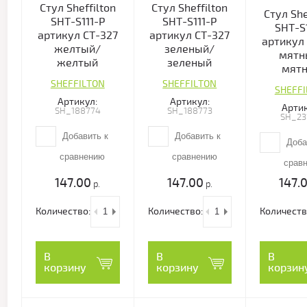
Стул Sheffilton
Стул Sheffilton
Стул She
SHT-S111-P
SHT-S111-P
SHT-S
артикул СТ-327
артикул СТ-327
артикул
желтый/
зеленый/
мятн
желтый
зеленый
мят
SHEFFILTON
SHEFFILTON
SHEFF
Артикул:
Артикул:
Артик
SH_188774
SH_188773
SH_23
Добавить к
Добавить к
Доба
сравнению
сравнению
срав
147.00
147.00
147.
р.
р.
Количество:
Количество:
Количеств
В
В
В
корзину
корзину
корзин