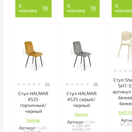
В
В
В
корзину
корзину
корзин
Стул She
(0)
(0)
SHT-S
артикул
Стул HALMAR
Стул HALMAR
беже
K525
K525 серый/
беже
горчичный/
черный
черный
SHEFF
Halmar
Артик
Halmar
Артикул:
V-CH-
SH_23
K/525-KR-
Артикул:
V-CH-
POPIELATY