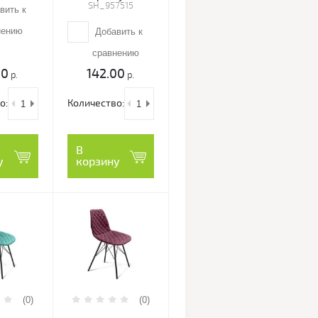
SH_957515
вить к
нению
Добавить к
сравнению
00
142.00
р.
р.
о:
Количество:
В
у
корзину
(0)
(0)