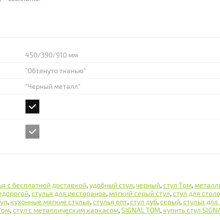
450/390/910 мм
"Обтянуто тканью"
"Черный металл"
ья с бесплатной доставкой
,
удобный стул
,
черный
,
стул Том
,
металл
едорогой
,
стулья для ресторанов
,
мягкий серый стул
,
стул для стол
тул
,
кухонные мягкие стулья
,
стулья опт
,
стул дуб
,
серый
,
стулья для
Том
,
стул с металлическим каркасом
,
SIGNAL TOM
,
купить стул SIGN