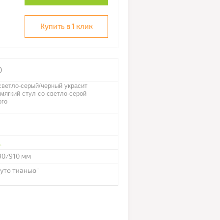
Купить в 1 клик
)
светло-серый/черный украсит
мягкий стул со светло-серой
ого
L
90/910 мм
уто тканью"