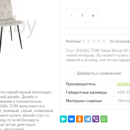
Рейтинг:
(0 голосов
Стул SIGNAL TOM Velvet Bluvel 03 
любой интерьер. Вы можете купить 
обивкой в розницу или оптом недор
Добавить к сравнению
Производитель:
SIGNA
етло-серый/черный воплощает
Габаритные размеры
450/3
ный дизайн. Дизайн и
Материал сиденья
"Обтян
ременем и положительно
IGNAL TOM выпускается в
, бежевый, серый, оливковый,
жете купить мягкий стул со
ницу по всей Беларуси.
азе оптом действуют
 - бесплатно!