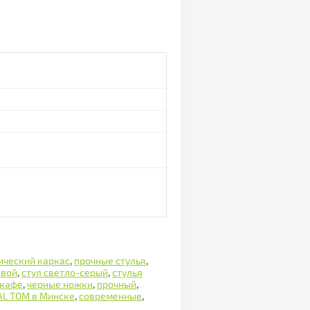
ический каркас
,
прочные стулья
,
овой
,
стул светло-серый
,
стулья
 кафе
,
черные ножки
,
прочный
,
AL TOM в Минске
,
современные
,