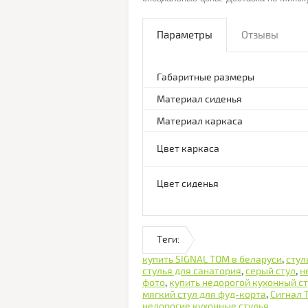
Параметры
Отзывы
Габаритные размеры
Материал сиденья
Материал каркаса
Цвет каркаса
Цвет сиденья
Теги:
купить SIGNAL TOM в беларуси
,
стул
стулья для санатория
,
серый стул
,
н
фото
,
купить недорогой кухонный с
мягкий стул для фуд-корта
,
Сигнал 
недорогие кухонные стулья