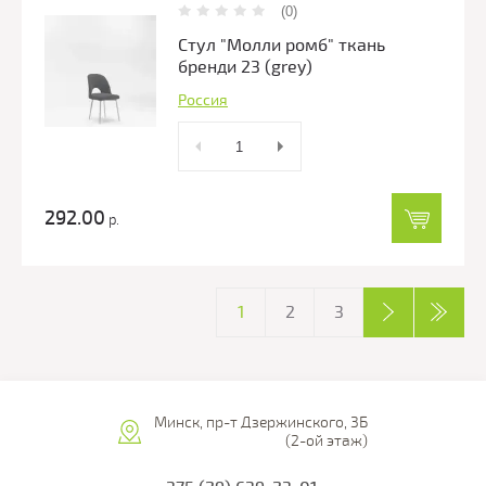
(0)
Стул "Молли ромб" ткань
бренди 23 (grey)
Россия
292.00
р.
1
2
3
Минск, пр-т Дзержинского, 3Б
(2-ой этаж)