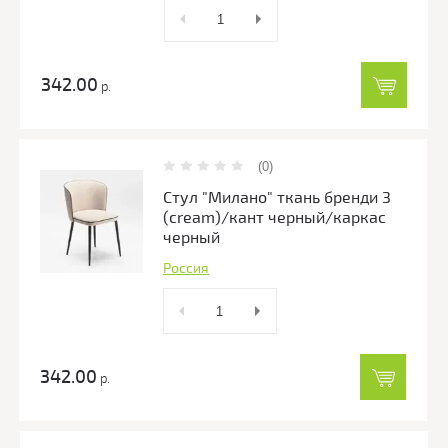
342.00
р.
(0)
Стул "Милано" ткань бренди 3
(cream)/кант черный/каркас
черный
Россия
342.00
р.