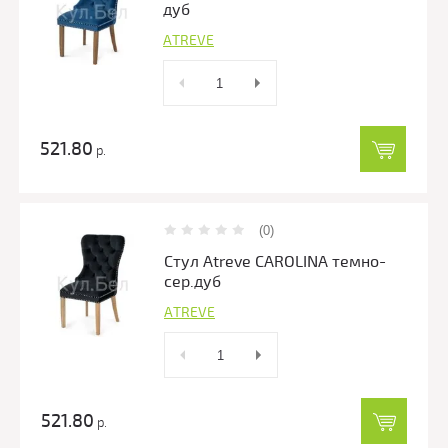
дуб
ATREVE
521.80
р.
(0)
Стул Atreve CAROLINA темно-
сер.дуб
ATREVE
521.80
р.