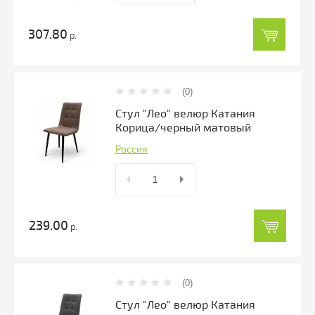
307.80
р.
(0)
Стул "Лео" велюр Катания
Корица/черный матовый
Россия
239.00
р.
(0)
Стул "Лео" велюр Катания