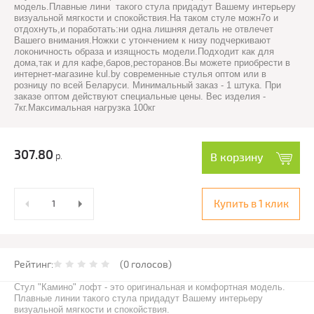
модель.Плавные лини такого стула придадут Вашему интерьеру
визуальной мягкости и спокойствия.На таком стуле можн7о и
отдохнуть,и поработать:ни одна лишняя деталь не отвлечет
Вашего внимания.Ножки с утончением к низу подчеркивают
локоничность образа и изящность модели.Подходит как для
дома,так и для кафе,баров,ресторанов.Вы можете приобрести в
интернет-магазине kul.by современные стулья оптом или в
розницу по всей Беларуси. Минимальный заказ - 1 штука. При
заказе оптом действуют специальные цены. Вес изделия -
7кг.Максимальная нагрузка 100кг
307.80
р.
В корзину
Купить в 1 клик
Рейтинг:
(0 голосов)
Стул "Камино" лофт - это оригинальная и комфортная модель.
Плавные линии такого стула придадут Вашему интерьеру
визуальной мягкости и спокойствия.