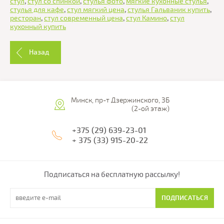
стул
,
стул со спинкой
,
стулья фото
,
мягкие кухонные стулья
,
стулья для кафе
,
стул мягкий цена
,
стулья Гальваник купить
,
ресторан
,
стул современный цена
,
стул Камино
,
стул
кухонный купить
Назад
Минск, пр-т Дзержинского, 3Б
(2-ой этаж)
+375 (29) 639-23-01
+ 375 (33) 915-20-22
Подписаться на бесплатную рассылку!
ПОДПИСАТЬСЯ