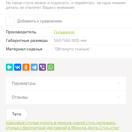
На таком стуле можно и отдохнуть, и поработать: ни одна лишняя
деталь не отвлечет Вашего внимания
Добавить к сравнению
Производитель:
Гальваник
Габаритные размеры
560/560/805 мм
Материал сиденья
"Обтянуто тканью"
Параметры
Отзывы
Теги:
красивые стулья купить в минске
,
какой стул
,
интерьер
,
стулья с бесплатной доставкой в Минске
,
фото
,
Стул
,
стол