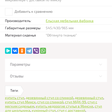
микровелюре с доставкой по Минску
Добавить к сравнению
Производитель:
Ельская мебельная фабрика
Габаритные размеры
545/430/965 мм
Материал сиденья
"Обтянуто тканью"
Параметры
Отзывы
Теги:
купить стул
,
деревянный стул со спинкой
,
деревянный стул
,
купить стул Минск
,
стул со спинкой
,
стул МДК-99
,
стул с
мягким сиденьем
,
купить недорогие стулья в Минске
,
стул
для школьника
,
кухонный стул
,
стул с доставкой
,