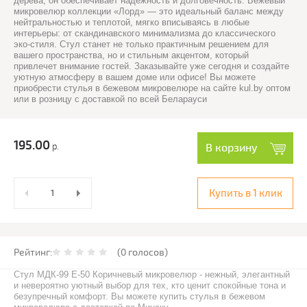
дерева, он обеспечивает надежность и долговечность. Бежевый
микровелюр коллекции «Лорд» — это идеальный баланс между
нейтральностью и теплотой, мягко вписываясь в любые
интерьеры: от скандинавского минимализма до классического
эко-стиля. Стул станет не только практичным решением для
вашего пространства, но и стильным акцентом, который
привлечет внимание гостей. Заказывайте уже сегодня и создайте
уютную атмосферу в вашем доме или офисе! Вы можете
приобрести стулья в бежевом микровелюре
на сайте kul.by оптом
или в розницу с доставкой по всей Беларауси
195.00
р.
В корзину
Купить в 1 клик
Рейтинг:
(0 голосов)
Стул МДК-99 Е-50 Коричневый микровелюр - нежный, элегантный
и невероятно уютный выбор для тех, кто ценит спокойные тона и
безупречный комфорт. Вы можете купить стулья в бежевом