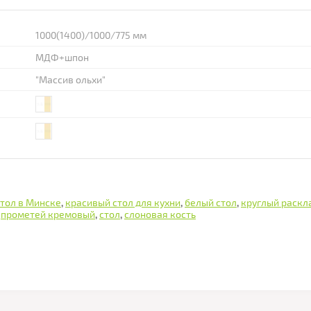
1000(1400)/1000/775 мм
МДФ+шпон
"Массив ольхи"
стол в Минске
,
красивый стол для кухни
,
белый стол
,
круглый раскл
,
прометей кремовый
,
стол
,
слоновая кость