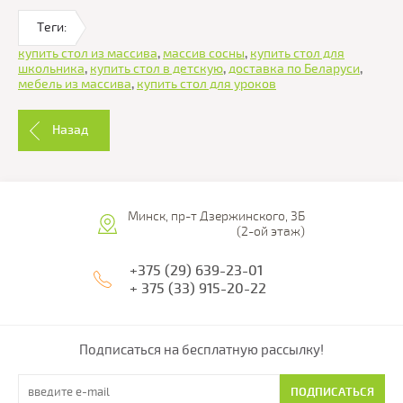
Теги:
купить стол из массива
,
массив сосны
,
купить стол для
школьника
,
купить стол в детскую
,
доставка по Беларуси
,
мебель из массива
,
купить стол для уроков
Назад
Минск, пр-т Дзержинского, 3Б
(2-ой этаж)
+375 (29) 639-23-01
+ 375 (33) 915-20-22
Подписаться на бесплатную рассылку!
ПОДПИСАТЬСЯ