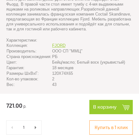
Фьорд. В правой части стол имеет тумбу с 4-мя выдвижными
ящиками на роликовых направляющих.Разработкой данной
коллекции занималась французская компания Coctail Skandinave,
предлагающая во Франции коллекцию Fjord. Мебель разработана
для универсального использования и подойдёт как для спальни,
так и для гостиной или рабочего кабинета.
Характеристики:
Коллекция:
FJORD
Производитель:
ООО СП "ММЦ"
Страна происхождения:
РБ
Цвет:
Бейц/масло; Белый воск (укрывистый)
Гарантия:
18 месяцев
Размеры ШхВхГ:
120Х74Х65
Кол-во упаковок:
2
Вес:
43
721.00
р.
В корзину
Купить в 1 клик