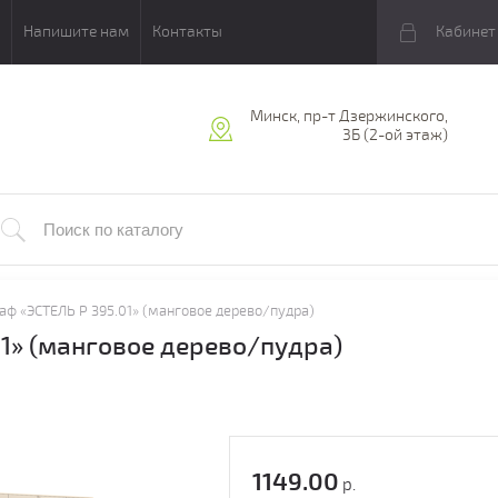
Напишите нам
Контакты
Кабинет
Минск, пр-т Дзержинского,
3Б (2-ой этаж)
ф «ЭСТЕЛЬ Р 395.01» (манговое дерево/пудра)
1» (манговое дерево/пудра)
1149.00
р.