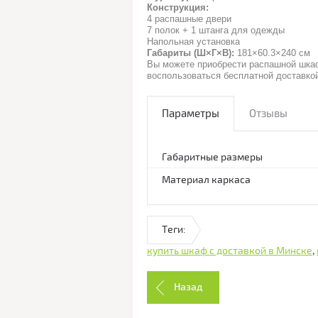
Конструкция:
4 распашные двери
7 полок + 1 штанга для одежды
Напольная установка
Габариты (Ш×Г×В):
181×60.3×240 см
Вы можете приобрести распашной шка
воспользоваться бесплатной доставко
Параметры
Отзывы
Габаритные размеры
Материал каркаса
Теги:
купить шкаф с доставкой в Минске
,
Назад