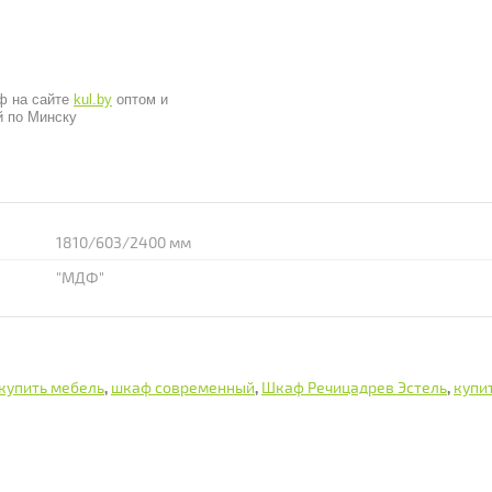
ф на сайте
kul.by
оптом и
й по Минску
1810/603/2400 мм
"МДФ"
купить мебель
,
шкаф современный
,
Шкаф Речицадрев Эстель
,
купи