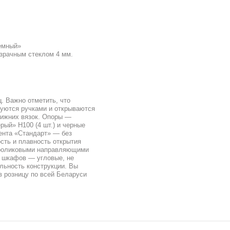
емный»
зрачным стеклом 4 мм.
ц. Важно отметить, что
уются ручками и открываются
нижних вязок. Опоры —
рый» Н100 (4 шт.) и черные
мента «Стандарт» — без
сть и плавность открытия
роликовыми направляющими
ы шкафов — угловые, не
льность конструкции. Вы
в розницу по всей Беларуси