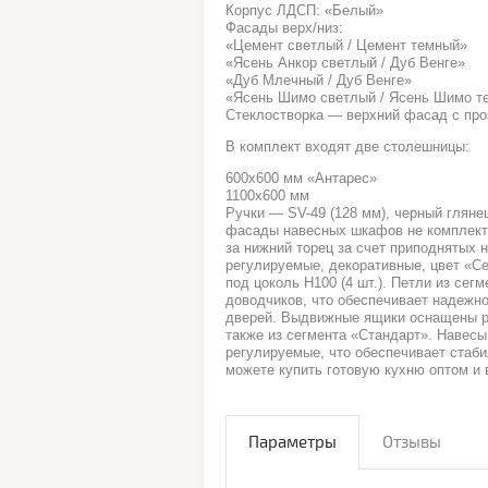
Корпус ЛДСП: «Белый»
Фасады верх/низ:
«Цемент светлый / Цемент темный»
«Ясень Анкор светлый / Дуб Венге»
«Дуб Млечный / Дуб Венге»
«Ясень Шимо светлый / Ясень Шимо т
Стеклостворка — верхний фасад с про
В комплект входят две столешницы:
600х600 мм «Антарес»
1100х600 мм
Ручки — SV-49 (128 мм), черный гляне
фасады навесных шкафов не комплект
за нижний торец за счет приподнятых 
регулируемые, декоративные, цвет «Се
под цоколь Н100 (4 шт.). Петли из сег
доводчиков, что обеспечивает надежно
дверей. Выдвижные ящики оснащены 
также из сегмента «Стандарт». Навес
регулируемые, что обеспечивает стаби
можете купить готовую кухню оптом и 
Параметры
Отзывы