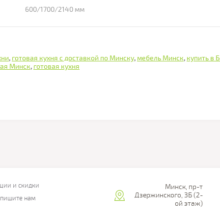
600/1700/2140 мм
хни
,
готовая кухня с доставкой по Минску
,
мебель Минск
,
купить в 
гая Минск
,
готовая кухня
ции и скидки
Минск, пр-т
Дзержинского, 3Б (2-
пишите нам
ой этаж)