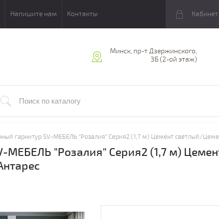
Напишите нам
Контакты
Кабинет
Минск, пр-т Дзержинского,
3Б (2-ой этаж)
нный гарнитур SV-МЕБЕЛЬ "Розалия" Серия2 (1,7 м) Цемент светлый/Цем
-МЕБЕЛЬ "Розалия" Серия2 (1,7 м) Цеме
Антарес