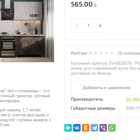
565.00
р.
Рейтинг:
(0 голосов
Кухонный гарнитур SV-МЕБЕЛЬ "Роз
выбор для современной кухни Вы м
доставкой по Минску
Добавить к сравнению
ия" без столешницы - это
хонный гарнитур, который
Производитель:
SV-Ме
интерьера.
Габаритные размеры
600/1
ую ширину 1,7 метра.
 мм (с учетом фасадов) и
 модулях глубина шкафов с
0 мм.