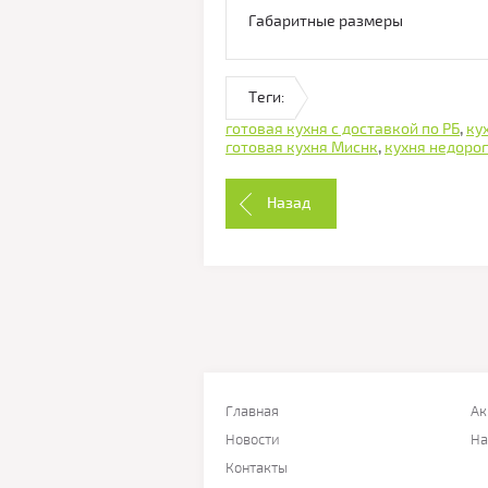
Габаритные размеры
Теги:
готовая кухня с доставкой по РБ
,
ку
готовая кухня Миснк
,
кухня недоро
Назад
Главная
Ак
Новости
На
Контакты