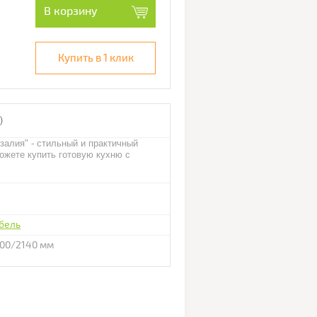
В корзину
Купить в 1 клик
)
алия" - стильный и практичный
ожете купить готовую кухню с
бель
700/2140 мм