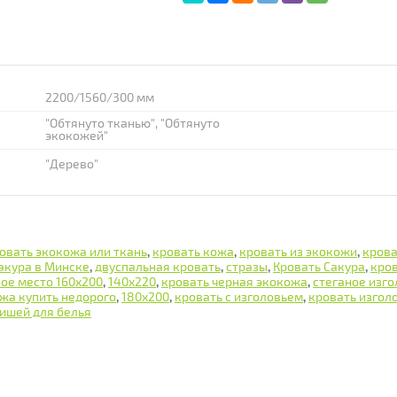
2200/1560/300 мм
"Обтянуто тканью", "Обтянуто
экокожей"
"Дерево"
овать экокожа или ткань
,
кровать кожа
,
кровать из экокожи
,
крова
акура в Минске
,
двуспальная кровать
,
стразы
,
Кровать Сакура
,
кро
ое место 160х200
,
140х220
,
кровать черная экокожа
,
стеганое изго
жа купить недорого
,
180х200
,
кровать с изголовьем
,
кровать изгол
нишей для белья