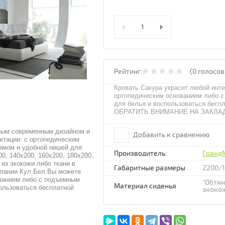
Рейтинг:
(0 голосов
Кровать Сакура украсит любой инте
ортопедическим основанием либо 
для белья и воспользоваться бес
ОБРАТИТЬ ВНИМАНИЕ НА ЗАКЛА
ным современным дизайном и
Добавить к сравнению
ктации: с ортопедическим
змом и удобной нишей для
Производитель:
Гранд
0, 140х200, 160х200, 180х200,
 из экокожи либо ткани в
Габаритные размеры
2200/
мпании Кул.Бел Вы можете
ованием либо с подъемным
"Обтян
Материал сиденья
ользоваться бесплатной
экоко