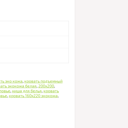
ть эко кожа
,
кровать подъемный
вать экокожа белая
,
200х200
,
ловье
,
ниша для белья
,
кровать
овье
,
кровать 160х220 экокожа
,