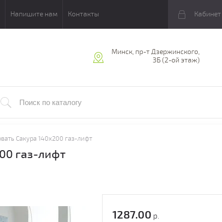
Напишите нам
Контакты
Кабинет
Минск, пр-т Дзержинского,
3Б (2-ой этаж)
вать Сакура 140х200 газ-лифт
00 газ-лифт
1287.00
р.