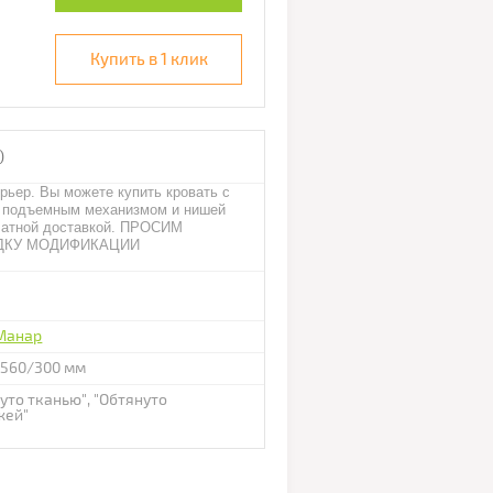
Купить в 1 клик
)
рьер. Вы можете купить кровать с
с подъемным механизмом и нишей
платной доставкой. ПРОСИМ
ДКУ МОДИФИКАЦИИ
Манар
1560/300 мм
уто тканью", "Обтянуто
жей"