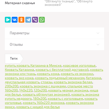
"Обтянуто тканью", "Обтянуто
Материал сиденья
экокожей"
Параметры
Отзывы
Теги:
купить кровать Катарина в Минске
,
красивое изголовье
,
Кровать Катарина
,
кровать с бесплатной доставкой
,
кровать
экокожа или ткань
,
кровать кожа
,
кровать из экокожи
,
кровать эко кожа
,
кровать подъемный механизм
,
Катарина
,
двуспальная кровать
,
стразы
,
кровать экокожа белая
,
200х200
,
кровать экокожа с ящиками
,
спальное место
160х200
,
140х220
,
120х200
,
кровать черная экокожа
,
ниша
для белья
,
кровать обтянутая экокожей
,
кровать экокожа
купить недорого
,
180х200
,
кровать с изголовьем
,
кровать
изголовье
,
кровать 160х220 экокожа
,
кровать экокожа
минск
,
кровать с нишей для белья