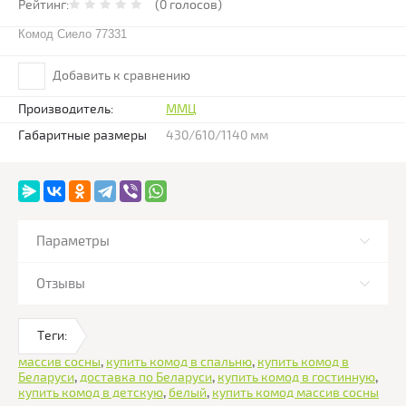
Рейтинг:
(0 голосов)
Комод Сиело 77331
Добавить к сравнению
Производитель:
ММЦ
Габаритные размеры
430/610/1140 мм
Параметры
Отзывы
Теги:
массив сосны
,
купить комод в спальню
,
купить комод в
Беларуси
,
доставка по Беларуси
,
купить комод в гостинную
,
купить комод в детскую
,
белый
,
купить комод массив сосны