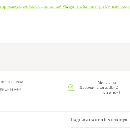
в прихожую
,
мебель с доставкой РБ
,
купить банкетку в Минске недо
ции и скидки
Минск, пр-т
Дзержинского, 3Б (2-
пишите нам
ой этаж)
Подписаться на бесплатную 