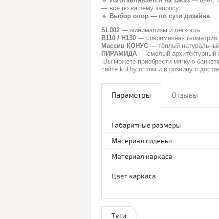
🔹
Изготавливается на заказ
— цвет, 
— всё по вашему запросу
🔹
Выбор опор — по сути дизайна
:
SL002
— минимализм и лёгкость
В110 / Н130
— современная геометрия
Массив КОНУС
— тёплый натуральный
ПИРАМИДА
— смелый архитектурный 
.Вы можете приобрести мягкую банкет
сайте kul.by оптом и в розницу с дост
Параметры
Отзывы
Габаритные размеры
Материал сиденья
Материал каркаса
Цвет каркаса
Теги: