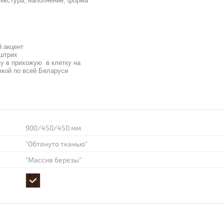
текстура, наполнение, форма
 акцент
штрих
ку в прихожую в клетку на
авкой по всей Беларуси
900/450/450 мм
"Обтянуто тканью"
"Массив березы"